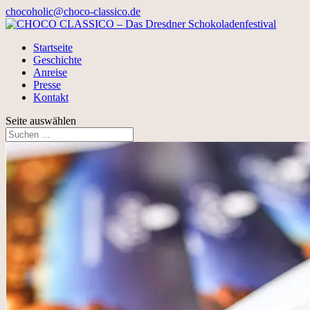
chocoholic@choco-classico.de
Startseite
Geschichte
Anreise
Presse
Kontakt
Seite auswählen